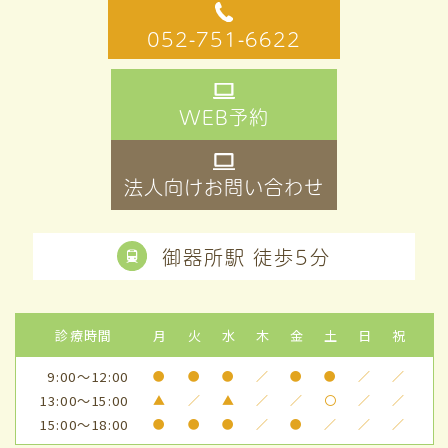
052-751-6622
WEB予約
法人向けお問い合わせ
御器所駅 徒歩5分
診療時間
月
火
水
木
金
土
日
祝
9:00～12:00
●
●
●
／
●
●
／
／
13:00～15:00
▲
／
▲
／
／
〇
／
／
15:00～18:00
●
●
●
／
●
／
／
／