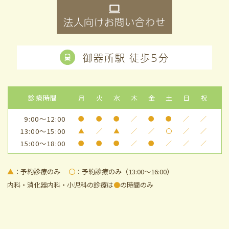
法人向けお問い合わせ
御器所駅 徒歩5分
診療時間
月
火
水
木
金
土
日
祝
9:00～12:00
●
●
●
／
●
●
／
／
13:00～15:00
▲
／
▲
／
／
〇
／
／
15:00～18:00
●
●
●
／
●
／
／
／
▲
：予約診療のみ
〇
：予約診療のみ（13:00～16:00）
内科・消化器内科・小児科の診療は
●
の時間のみ