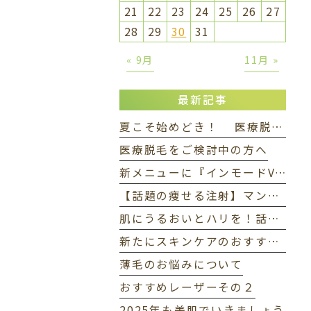
21
22
23
24
25
26
27
28
29
30
31
« 9月
11月 »
最新記事
夏こそ始めどき！ 医療脱毛で自信の持てる素肌へ✨
医療脱毛をご検討中の方へ
新メニューに『インモードVリフト』が加わりました
【話題の痩せる注射】マンジャロってなに？
肌にうるおいとハリを！話題の「水光注射」とは？
新たにスキンケアのおすすめ商品が加わりました
薄毛のお悩みについて
おすすめレーザーその２
2025年も美肌でいきましょう