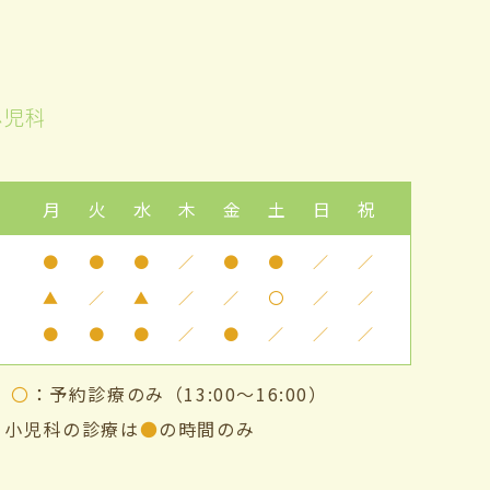
小児科
月
火
水
木
金
土
日
祝
●
●
●
／
●
●
／
／
▲
／
▲
／
／
〇
／
／
●
●
●
／
●
／
／
／
み
〇
：予約診療のみ（13:00～16:00）
・小児科の診療は
●
の時間のみ