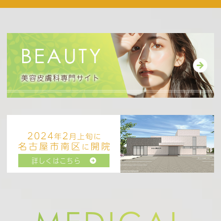
ご都合が合わない方はお電話にてご相談くださ
い。
2026.04.27
分院のたかし歯科・みらい形成外科では、より
通いやすい価格で医療脱毛をご提供しておりま
す。当院のブログやたかし歯科・みらい形成外
科のHPにて料金を確認することが可能ですの
でご興味がある方はそちで確認をお願いいたし
ます。
またご希望の方は、分院での施術もご案内可能
詳しくはこちら
ですので、お気軽にご相談ください。
2023.07.19