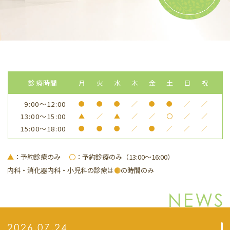
診療時間
月
火
水
木
金
土
日
祝
9:00～12:00
●
●
●
／
●
●
／
／
13:00～15:00
▲
／
▲
／
／
〇
／
／
15:00～18:00
●
●
●
／
●
／
／
／
▲
：予約診療のみ
〇
：予約診療のみ（13:00～16:00）
内科・消化器内科・小児科の診療は
●
の時間のみ
NEWS
2026.07.24