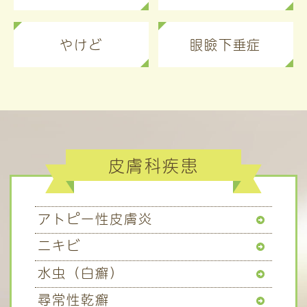
やけど
眼瞼下垂症
皮膚科疾患
アトピー性皮膚炎
ニキビ
水虫（白癬）
尋常性乾癬