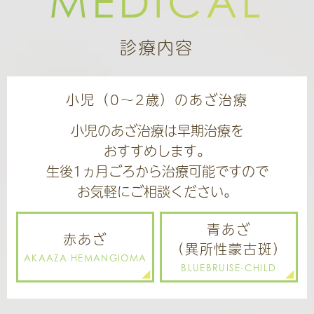
MEDICAL
当院駐車場は、敷地内８台と第２、第３駐車場
の合計２３台を完備しておりますのでお車でお
診療内容
越しの方は是非ご利用ください
小児（0～2歳）のあざ治療
小児のあざ治療は早期治療を
おすすめします。
生後1ヵ月ごろから治療可能ですので
お気軽にご相談ください。
青あざ
赤あざ
（異所性蒙古斑）
AKAAZA HEMANGIOMA
BLUEBRUISE-CHILD