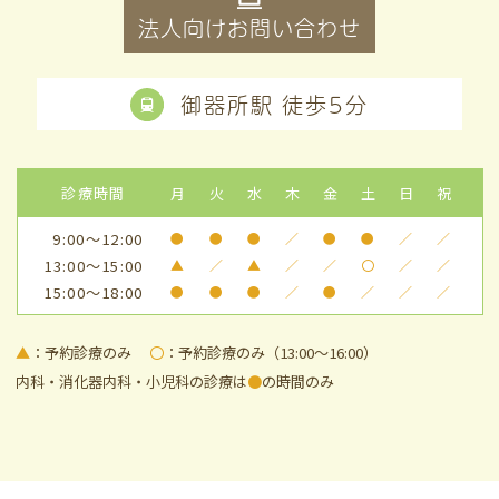
法人向けお問い合わせ
御器所駅 徒歩5分
診療時間
月
火
水
木
金
土
日
祝
9:00～12:00
●
●
●
／
●
●
／
／
13:00～15:00
▲
／
▲
／
／
〇
／
／
15:00～18:00
●
●
●
／
●
／
／
／
▲
：予約診療のみ
〇
：予約診療のみ（13:00～16:00）
内科・消化器内科・小児科の診療は
●
の時間のみ