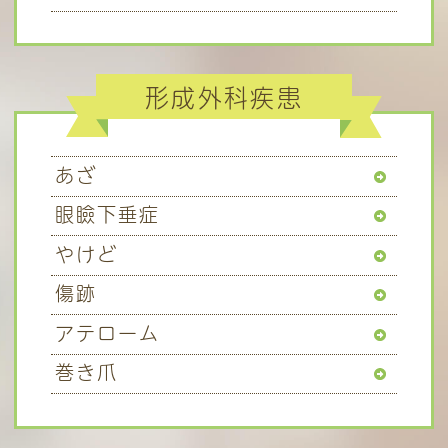
形成外科疾患
あざ
眼瞼下垂症
やけど
傷跡
アテローム
巻き爪