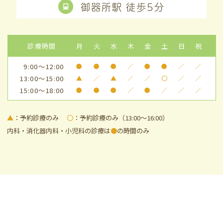
御器所駅 徒歩5分
診療時間
月
火
水
木
金
土
日
祝
9:00～12:00
●
●
●
／
●
●
／
／
13:00～15:00
▲
／
▲
／
／
〇
／
／
15:00～18:00
●
●
●
／
●
／
／
／
▲
：予約診療のみ
〇
：予約診療のみ（13:00～16:00）
内科・消化器内科・小児科の診療は
●
の時間のみ