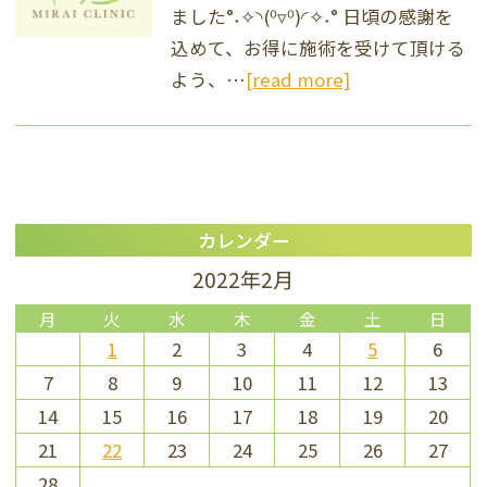
ました°˖✧◝(⁰▿⁰)◜✧˖° 日頃の感謝を
込めて、お得に施術を受けて頂ける
よう、…
[read more]
カレンダー
2022年2月
月
火
水
木
金
土
日
1
2
3
4
5
6
7
8
9
10
11
12
13
14
15
16
17
18
19
20
21
22
23
24
25
26
27
28