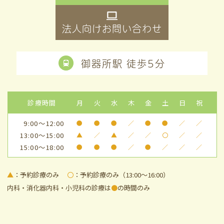
法人向けお問い合わせ
御器所駅 徒歩5分
診療時間
月
火
水
木
金
土
日
祝
9:00～12:00
●
●
●
／
●
●
／
／
13:00～15:00
▲
／
▲
／
／
〇
／
／
15:00～18:00
●
●
●
／
●
／
／
／
▲
：予約診療のみ
〇
：予約診療のみ（13:00～16:00）
内科・消化器内科・小児科の診療は
●
の時間のみ