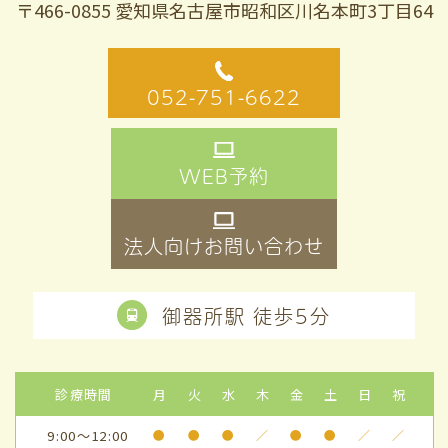
〒466-0855 愛知県名古屋市昭和区川名本町3丁目64
052-751-6622
WEB予約
法人向けお問い合わせ
御器所駅 徒歩5分
診療時間
月
火
水
木
金
土
日
祝
9:00～12:00
●
●
●
／
●
●
／
／