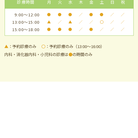
診療時間
月
火
水
木
金
土
日
祝
9:00～12:00
●
●
●
／
●
●
／
／
13:00～15:00
▲
／
▲
／
／
〇
／
／
15:00～18:00
●
●
●
／
●
／
／
／
▲
：予約診療のみ
〇
：予約診療のみ（13:00～16:00）
内科・消化器内科・小児科の診療は
●
の時間のみ