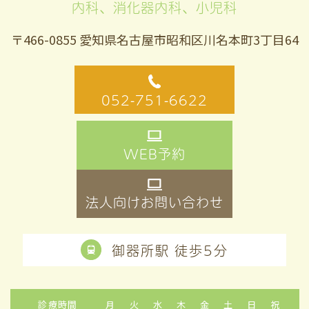
内科、消化器内科、小児科
〒466-0855 愛知県名古屋市昭和区川名本町3丁目64
052-751-6622
WEB予約
法人向けお問い合わせ
御器所駅 徒歩5分
診療時間
月
火
水
木
金
土
日
祝