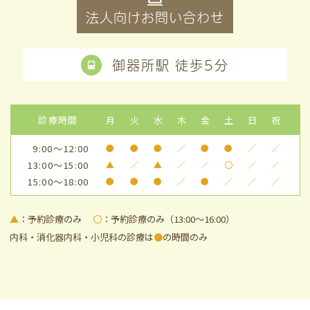
法人向けお問い合わせ
御器所駅 徒歩5分
診療時間
月
火
水
木
金
土
日
祝
9:00～12:00
●
●
●
／
●
●
／
／
13:00～15:00
▲
／
▲
／
／
〇
／
／
15:00～18:00
●
●
●
／
●
／
／
／
▲
：予約診療のみ
〇
：予約診療のみ（13:00～16:00）
内科・消化器内科・小児科の診療は
●
の時間のみ