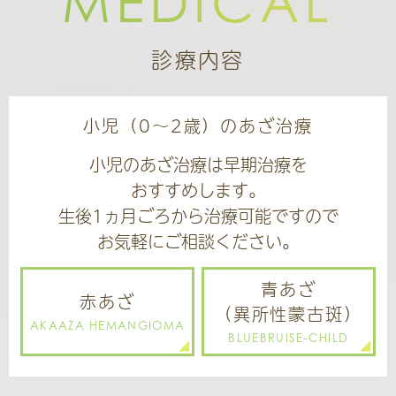
MEDICAL
当院駐車場は、敷地内８台と第２、第３駐車場
の合計２３台を完備しておりますのでお車でお
診療内容
越しの方は是非ご利用ください
小児（0～2歳）のあざ治療
小児のあざ治療は早期治療を
おすすめします。
生後1ヵ月ごろから治療可能ですので
お気軽にご相談ください。
青あざ
赤あざ
（異所性蒙古斑）
AKAAZA HEMANGIOMA
BLUEBRUISE-CHILD