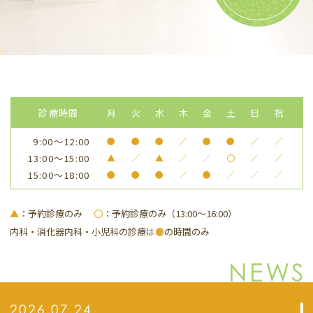
診療時間
月
火
水
木
金
土
日
祝
9:00～12:00
●
●
●
／
●
●
／
／
13:00～15:00
▲
／
▲
／
／
〇
／
／
15:00～18:00
●
●
●
／
●
／
／
／
▲
：予約診療のみ
〇
：予約診療のみ（13:00～16:00）
内科・消化器内科・小児科の診療は
●
の時間のみ
NEWS
2026.07.24