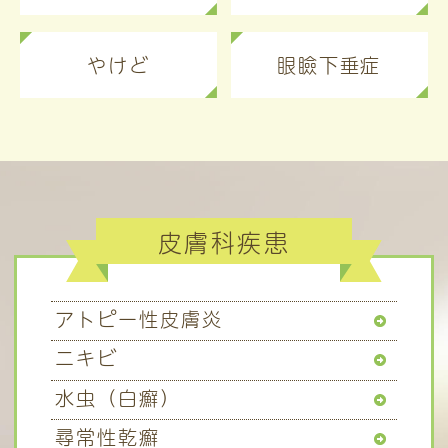
やけど
眼瞼下垂症
皮膚科疾患
アトピー性皮膚炎
ニキビ
水虫（白癬）
尋常性乾癬