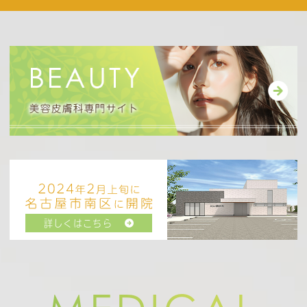
ご都合が合わない方はお電話にてご相談くださ
い。
2026.04.27
分院のたかし歯科・みらい形成外科では、より
通いやすい価格で医療脱毛をご提供しておりま
す。当院のブログやたかし歯科・みらい形成外
科のHPにて料金を確認することが可能ですの
でご興味がある方はそちで確認をお願いいたし
ます。
またご希望の方は、分院での施術もご案内可能
詳しくはこちら
ですので、お気軽にご相談ください。
2023.07.19