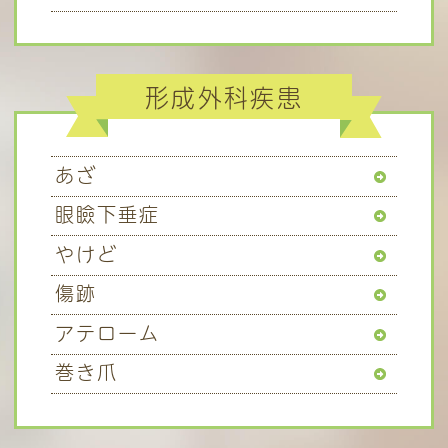
形成外科疾患
あざ
眼瞼下垂症
やけど
傷跡
アテローム
巻き爪