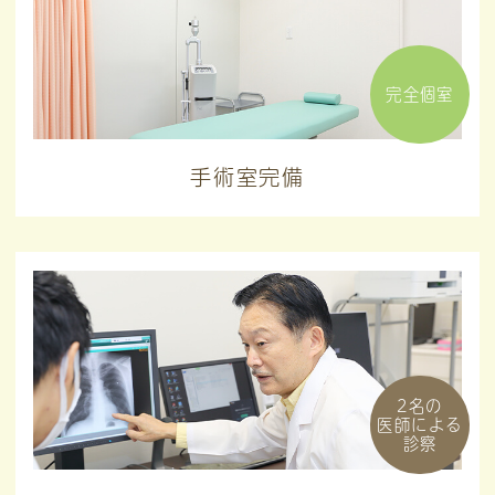
完全個室
手術室完備
2名の
医師による
診察