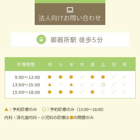
法人向けお問い合わせ
御器所駅 徒歩5分
診療時間
月
火
水
木
金
土
日
祝
9:00～12:00
●
●
●
／
●
●
／
／
13:00～15:00
▲
／
▲
／
／
〇
／
／
15:00～18:00
●
●
●
／
●
／
／
／
▲
：予約診療のみ
〇
：予約診療のみ（13:00～16:00）
内科・消化器内科・小児科の診療は
●
の時間のみ