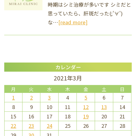
時期はシミ治療が多いです シミだと
思っていたら、肝斑だった(;'∀')
な…
[read more]
カレンダー
2021年3月
月
火
水
木
金
土
日
1
2
3
4
5
6
7
8
9
10
11
12
13
14
15
16
17
18
19
20
21
22
23
24
25
26
27
28
29
30
31