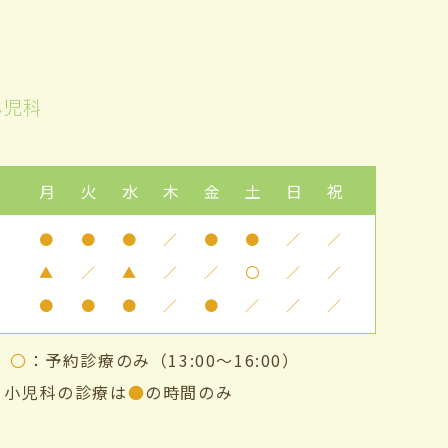
小児科
月
火
水
木
金
土
日
祝
●
●
●
／
●
●
／
／
▲
／
▲
／
／
〇
／
／
●
●
●
／
●
／
／
／
み
〇
：予約診療のみ（13:00～16:00）
・小児科の診療は
●
の時間のみ