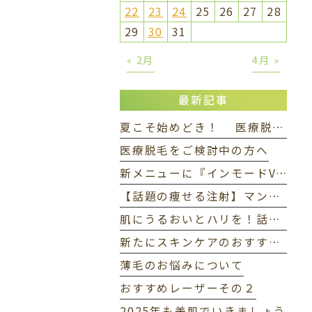
22
23
24
25
26
27
28
29
30
31
« 2月
4月 »
最新記事
夏こそ始めどき！ 医療脱毛で自信の持てる素肌へ✨
医療脱毛をご検討中の方へ
新メニューに『インモードVリフト』が加わりました
【話題の痩せる注射】マンジャロってなに？
肌にうるおいとハリを！話題の「水光注射」とは？
新たにスキンケアのおすすめ商品が加わりました
薄毛のお悩みについて
おすすめレーザーその２
2025年も美肌でいきましょう