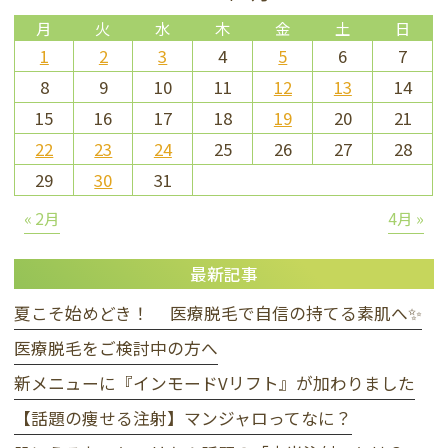
月
火
水
木
金
土
日
1
2
3
4
5
6
7
8
9
10
11
12
13
14
15
16
17
18
19
20
21
22
23
24
25
26
27
28
29
30
31
« 2月
4月 »
最新記事
夏こそ始めどき！ 医療脱毛で自信の持てる素肌へ✨
医療脱毛をご検討中の方へ
新メニューに『インモードVリフト』が加わりました
【話題の痩せる注射】マンジャロってなに？