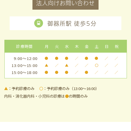
法人向けお問い合わせ
御器所駅 徒歩5分
診療時間
月
火
水
木
金
土
日
祝
9:00～12:00
●
●
●
／
●
●
／
／
13:00～15:00
▲
／
▲
／
／
〇
／
／
15:00～18:00
●
●
●
／
●
／
／
／
▲
：予約診療のみ
〇
：予約診療のみ（13:00～16:00）
内科・消化器内科・小児科の診療は
●
の時間のみ