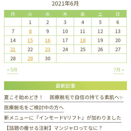
2021年6月
月
火
水
木
金
土
日
1
2
3
4
5
6
7
8
9
10
11
12
13
14
15
16
17
18
19
20
21
22
23
24
25
26
27
28
29
30
« 5月
7月 »
最新記事
夏こそ始めどき！ 医療脱毛で自信の持てる素肌へ✨
医療脱毛をご検討中の方へ
新メニューに『インモードVリフト』が加わりました
【話題の痩せる注射】マンジャロってなに？