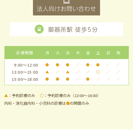
法人向けお問い合わせ
御器所駅 徒歩5分
診療時間
月
火
水
木
金
土
日
祝
9:00～12:00
●
●
●
／
●
●
／
／
13:00～15:00
▲
／
▲
／
／
〇
／
／
15:00～18:00
●
●
●
／
●
／
／
／
▲
：予約診療のみ
〇
：予約診療のみ（13:00～16:00）
内科・消化器内科・小児科の診療は
●
の時間のみ