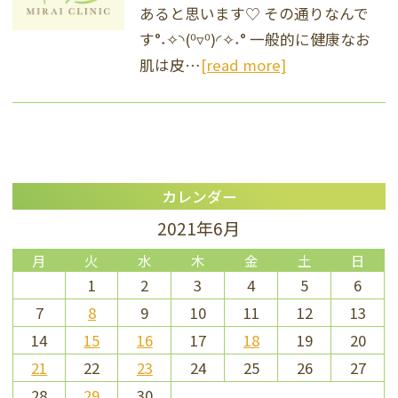
あると思います♡ その通りなんで
す°˖✧◝(⁰▿⁰)◜✧˖° 一般的に健康なお
肌は皮…
[read more]
カレンダー
2021年6月
月
火
水
木
金
土
日
1
2
3
4
5
6
7
8
9
10
11
12
13
14
15
16
17
18
19
20
21
22
23
24
25
26
27
28
29
30